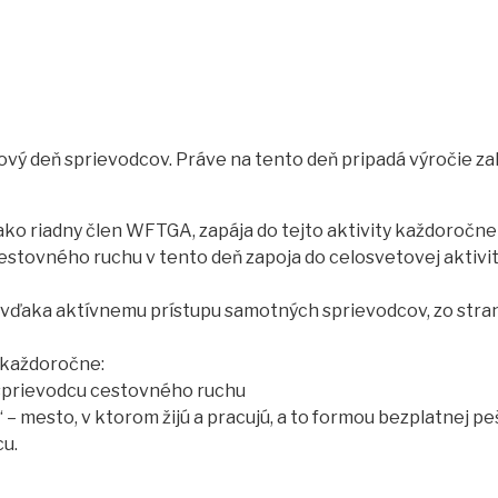
ový deň sprievodcov. Práve na tento deň pripadá výročie zal
ko riadny člen WFTGA, zapája do tejto aktivity každoročne
estovného ruchu v tento deň zapoja do celosvetovej aktivi
 vďaka aktívnemu prístupu samotných sprievodcov, zo strany
o každoročne:
cu sprievodcu cestovného ruchu
 – mesto, v ktorom žijú a pracujú, a to formou bezplatnej pe
u.