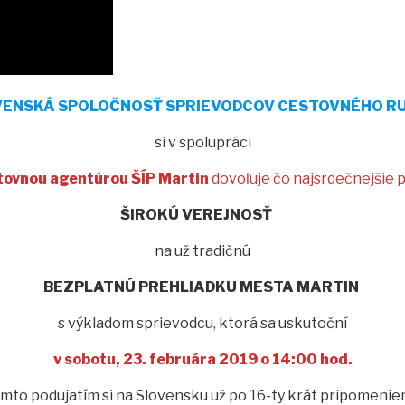
VENSKÁ SPOLOČNOSŤ SPRIEVODCOV CESTOVNÉHO R
si v spolupráci
tovnou agentúrou ŠÍP Martin
dovoľuje čo najsrdečnejšie 
ŠIROKÚ VEREJNOSŤ
na už tradičnú
BEZPLATNÚ PREHLIADKU MESTA MARTIN
s výkladom sprievodcu, ktorá sa uskutoční
v sobotu
, 23
. februára 2019 o 14:00 hod.
mto podujatím si na Slovensku už po 16-ty krát pripomeni