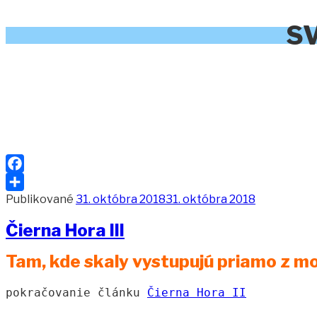
S
Facebook
Publikované
31. októbra 2018
31. októbra 2018
Share
Čierna Hora III
Tam, kde skaly vystupujú priamo z mo
pokračovanie článku 
Čierna Hora II