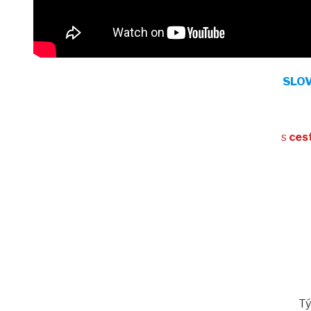
SLO
s
ces
Tý