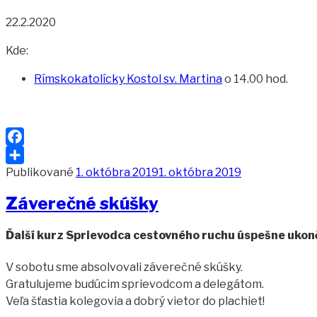
22.2.2020
Kde:
Rímskokatolícky Kostol sv. Martina
o 14.00 hod.
Facebook
Publikované
1. októbra 2019
1. októbra 2019
Share
Záverečné skúšky
Ďalší kurz Sprievodca cestovného ruchu úspešne ukon
V sobotu sme absolvovali záverečné skúšky.
Gratulujeme budúcim sprievodcom a delegátom.
Veľa šťastia kolegovia a dobrý vietor do plachiet!