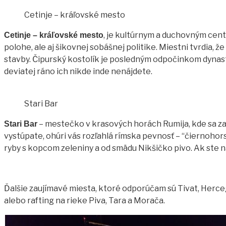
Cetinje – kráľovské mesto
, je kultúrnym a duchovným cent
Cetinje – kráľovské mesto
polohe, ale aj šikovnej sobášnej politike. Miestni tvrdia, 
stavby. Čipurský kostolík je posledným odpočinkom dynast
deviatej ráno ich nikde inde nenájdete.
Stari Bar
– mestečko v krasových horách Rumija, kde sa zasta
Stari Bar
vystúpate, ohúri vás rozľahlá rímska pevnosť – “čiernohor
ryby s kopcom zeleniny a od smädu Nikšičko pivo. Ak ste n
Ďalšie zaujímavé miesta, ktoré odporúčam sú Tivat, Herceg-
alebo rafting na rieke Piva, Tara a Morača.