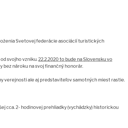
oženia Svetovej federácie asociácií turistických
 od svojho vzniku.
22.2.2020 to bude na Slovensku vo
ty bez nároku na svoj finančný honorár.
 verejnosti ale aj predstaviteľov samotných miest rastie.
šej cca. 2- hodinovej prehliadky (vychádzky) historickou