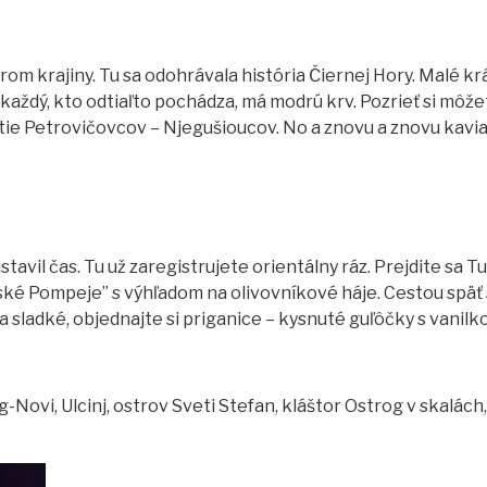
rom krajiny. Tu sa odohrávala história Čiernej Hory. Malé k
že každý, kto odtiaľto pochádza, má modrú krv. Pozrieť si mô
ie Petrovičovcov – Njegušioucov. No a znovu a znovu kavia
vil čas. Tu už zaregistrujete orientálny ráz. Prejdite sa Tu
ské Pompeje” s výhľadom na olivovníkové háje. Cestou späť s
a sladké, objednajte si priganice – kysnuté guľôčky s vanil
Novi, Ulcinj, ostrov Sveti Stefan, kláštor Ostrog v skalách