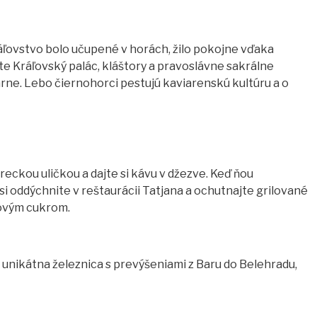
ráľovstvo bolo učupené v horách, žilo pokojne vďaka
žete Kráľovský palác, kláštory a pravoslávne sakrálne
rne. Lebo čiernohorci pestujú kaviarenskú kultúru a o
reckou uličkou a dajte si kávu v džezve. Keď ňou
i oddýchnite v reštaurácii Tatjana a ochutnajte grilované
kovým cukrom.
, unikátna železnica s prevýšeniami z Baru do Belehradu,