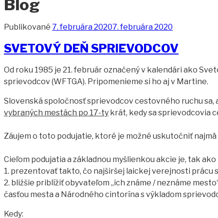
Blog
Publikované
7. februára 2020
7. februára 2020
SVETOVÝ DEŇ SPRIEVODCOV
Od roku 1985 je 21. február označený v kalendári ako Svet
sprievodcov (WFTGA). Pripomenieme si ho aj v Martine.
Slovenská spoločnosť sprievodcov cestovného ruchu sa, a
vybraných mestách po 17-ty
krát, kedy sa sprievodcovia c
Záujem o toto podujatie, ktoré je možné uskutočniť najmä
Cieľom podujatia a základnou myšlienkou akcie je, tak ak
1. prezentovať takto, čo najširšej laickej verejnosti prá
2. bližšie priblížiť obyvateľom „ich známe / neznáme mesto“
časťou mesta a Národného cintorína s výkladom sprievodc
Kedy: